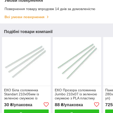
Умови повернення
Повернення товару впродовж 14 днів за домовленістю
Всі умови повернення
Подібні товари компанії
ЕКО Біла соломинка
ЕКО Прозора соломинка
Паке
Standart 210х05мм із
Jumbo 210х07 із зеленою
280х
зеленою смужкою із
смужкою з PLA пластику
уп)
eccovio (100 шт/уп)
(100 шт/уп) біорозкладна
30
88
725
₴/упаковка
₴/упаковка