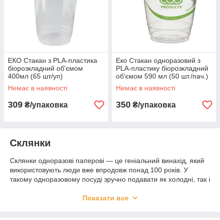
ЕКО Стакан з PLA-пластика
Еко Стакан одноразовий з
біорозкладний об'ємом
PLA-пластику біорозкладний
400мл (65 шт/уп)
об'ємом 590 мл (50 шт./пач.)
Немає в наявності
Немає в наявності
309
350
₴/упаковка
₴/упаковка
Склянки
Склянки одноразові паперові — це геніальний винахід, який
використовують люди вже впродовж понад 100 років. У
такому одноразовому посуді зручно подавати як холодні, так і
гарячі напої.
Одноразовий посуд
у формі паперових
стаканчиків — це гарний інструмент для того, щоб
Показати все
прорекламувати товари або послуги. Дедалі частіше
одноразові склянки на паперовій основі замовляють компанії