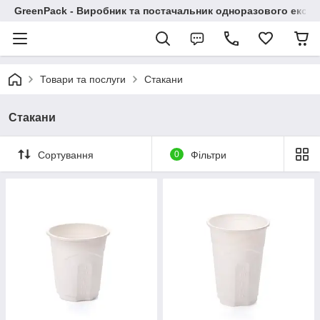
GreenPack - Виробник та постачальник одноразового еко-п
Товари та послуги
Стакани
Стакани
Сортування
0
Фільтри