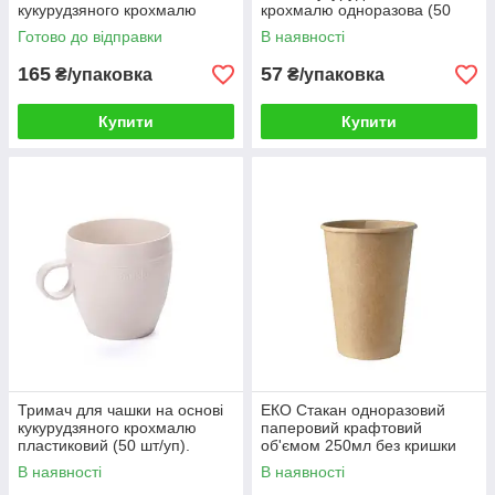
кукурудзяного крохмалю
крохмалю одноразова (50
(50шт/уп)
шт./пач.)
Готово до відправки
В наявності
165
57
₴/упаковка
₴/упаковка
Купити
Купити
Тримач для чашки на основі
ЕКО Стакан одноразовий
кукурудзяного крохмалю
паперовий крафтовий
пластиковий (50 шт/уп).
об'ємом 250мл без кришки
Багаторазовий Еко Посуд
(100шт/уп)
В наявності
В наявності
білий