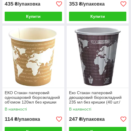
435
353
₴/упаковка
₴/упаковка
Купити
Купити
ЕКО Стакан паперовий
Еко Стакан паперовий
одношаровий біорозкладний
двошаровий біорозкладний
об'ємом 120мл без кришки
235 мл без кришки (40 шт./
(50 шт/уп)
пач.)
В наявності
В наявності
114
247
₴/упаковка
₴/упаковка