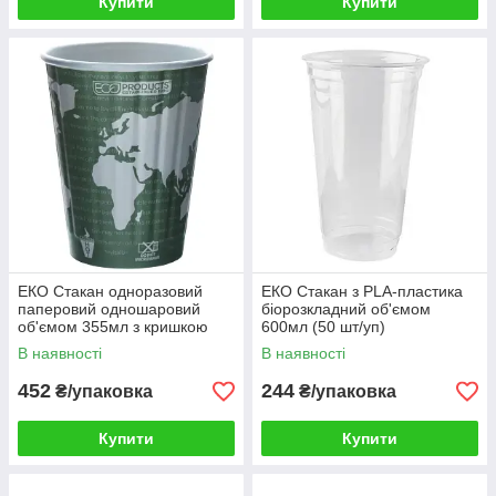
Купити
Купити
ЕКО Стакан одноразовий
ЕКО Стакан з PLA-пластика
паперовий одношаровий
біорозкладний об'ємом
об'ємом 355мл з кришкою
600мл (50 шт/уп)
(50 шт/уп)
В наявності
В наявності
452
244
₴/упаковка
₴/упаковка
Купити
Купити